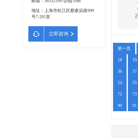
邮箱：565321997@qq.com
地址：上海市松江区蔡家浜路999
2
号7-201室
立即咨询
第一页
18
19
36
37
54
55
72
73
90
91